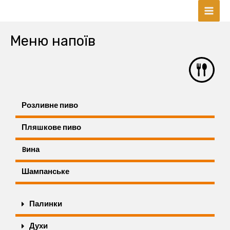
Skip
Mai
to
content
Men
Меню напоїв
Розливне пиво
Пляшкове пиво
Bина
Шампанське
Палинки
Духи