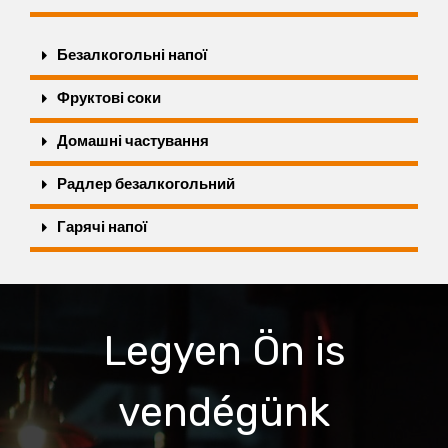
Безалкогольні напої
Фруктові соки
Домашні частування
Радлер безалкогольний
Гарячі напої
Legyen Ön is
vendégünk