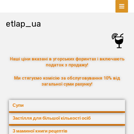
Skip
Mai
to
content
Men
etlap_ua
Наші ціни вказані в угорських форинтах і включають
податок з продажу!
Ми стягуємо комісію за обслуговування 10% від
загальної суми рахунку!
Супи
Застілля для більшої кількості осіб
З маминої книги рецептів