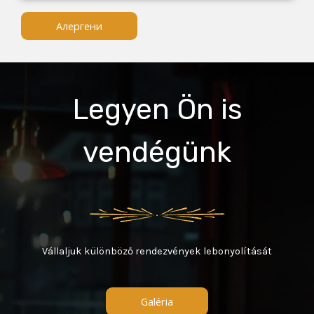
Алергени
Legyen Ön is
vendégünk
Vállaljuk különböző rendezvények lebonyolítását
Galéria