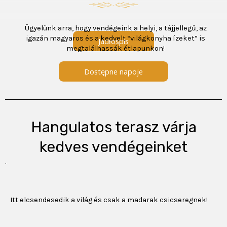
Ügyelünk arra, hogy vendégeink a helyi, a tájjellegű, az
igazán magyaros és a kedvelt “világkonyha ízeket” is
Jadłospis
megtalálhassák étlapunkon!
Dostępne napoje
Hangulatos terasz várja
kedves vendégeinket
.
Itt elcsendesedik a világ és csak a madarak csicseregnek!