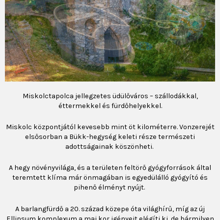
Miskolctapolca jellegzetes üdülőváros – szállodákkal,
éttermekkel és fürdőhelyekkel.
Miskolc központjától kevesebb mint öt kilométerre. Vonzerejét
elsősorban a Bükk-hegység keleti része természeti
adottságainak köszönheti.
A hegy növényvilága, és a területen feltörő gyógyforrások által
teremtett klíma már önmagában is egyedülálló gyógyító és
pihenő élményt nyújt.
A barlangfürdő a 20. század közepe óta világhírű, míg az új
Ellipsum komplexum a mai kor igényeit elégíti ki, de bármilyen