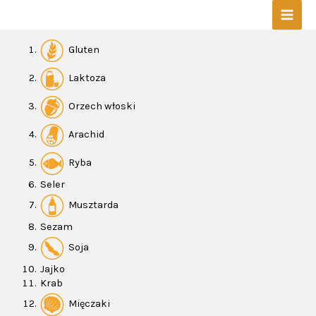
Skip
Mai
to
content
Men
Gluten
Laktoza
Orzech włoski
Arachid
Ryba
Seler
Musztarda
Sezam
Soja
Jajko
Krab
Mięczaki