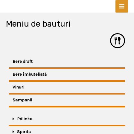
Skip
Mai
to
content
Men
Meniu de bauturi
Bere draft
Bere îmbuteliată
Vinuri
Șampanii
Pálinka
Spirits