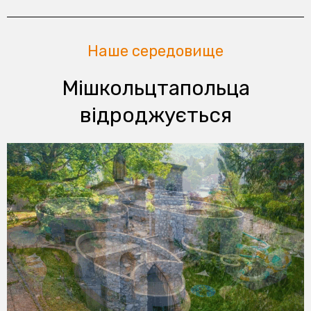
Наше середовище
Мішкольцтапольца
відроджується