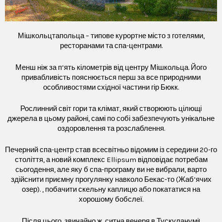
Мішкольцтапольца – типове курортне місто з готелями,
ресторанами та спа-центрами.
Менш ніж за п’ять кілометрів від центру Мішкольца. Його
привабливість пояснюється перш за все природними
особливостями східної частини гір Бюкк.
Рослинний світ гори та клімат, який створюють цілющі
джерела в цьому районі, самі по собі забезпечують унікальне
оздоровлення та розслаблення.
Печерний спа-центр став всесвітньо відомим із середини 20-го
століття, а новий комплекс Ellipsum відповідає потребам
сьогодення, але яку б спа-програму ви не вибрали, варто
здійснити приємну прогулянку навколо Бекас-то (Жаб’ячих
озер). , побачити скельну каплицю або покататися на
хорошому бобслеї.
Після цього, звичайно ж, ситна вечеря в Тускуланумі!