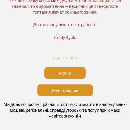
«Якщо в смаку м’яса ми відчуваємо запах пасовищ, лісів
і джерел, то в ароматі вина — весняний цвіт і веселість
топтання дівчат осіннього жнива:
До того часу нічого не втрачено”
Krúdy Gyula
Меню
Меню напоїв
Ми дбаємо про те, щоб наші гості могли знайти в нашому меню
місцеві, регіональні, справді угорські та популярні смаки
«світової кухні»!